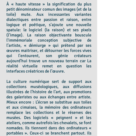
À « haute vitesse » la signification du plus
petit dénominateur comun des images (et de la
toile) mute. Aux incessantes variantes
dialectiques entre passion et raison, entre
logique et poétique, s'ajoute une nouvelle
spatule: le logiciel (la raison) et ses pixels
(l'image). La raison objectivante bouscule
l'immémoriale conception subjective de
l’artiste, « démiurge » qui prétend par ses
œuvres maitriser, et détourner les forces vives
qui l'entourent, son génie créateurs
aujourd'hui trouve un nouveau terrain car La
réalité virtuelle remet en question les
interfaces créatrices de l’œuvre.
La culture numérique sert de support aux
collections muséologiques, aux diffusions
illustrées de l’histoire de l’art, aux promotions
des galeristes ou aux échanges entre artiste.
Mieux encore : L’écran se substitue aux toiles
et aux cimaises, la mémoire des ordinateurs
remplace les collections et le réserves des
musées. Des logiciels « peignent » et les
ateliers, comme autrefois les chevalets, se font
nomades. Ils tiennent dans des ordinateurs «
portables ». Ceux-ci se branchent partout. Ils