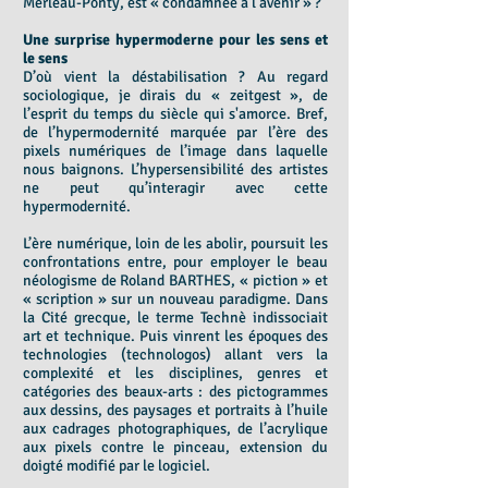
Merleau-Ponty, est « condamnée à l’avenir » ?
Une surprise hypermoderne pour les sens et
le sens
D’où vient la déstabilisation ? Au regard
sociologique, je dirais du « zeitgest », de
l’esprit du temps du siècle qui s'amorce. Bref,
de l’hypermodernité marquée par l’ère des
pixels numériques de l’image dans laquelle
nous baignons. L’hypersensibilité des artistes
ne peut qu’interagir avec cette
hypermodernité.
L’ère numérique, loin de les abolir, poursuit les
confrontations entre, pour employer le beau
néologisme de Roland BARTHES, « piction » et
« scription » sur un nouveau paradigme. Dans
la Cité grecque, le terme Technè indissociait
art et technique. Puis vinrent les époques des
technologies (technologos) allant vers la
complexité et les disciplines, genres et
catégories des beaux-arts : des pictogrammes
aux dessins, des paysages et portraits à l’huile
aux cadrages photographiques, de l’acrylique
aux pixels contre le pinceau, extension du
doigté modifié par le logiciel.