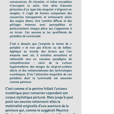
convenances. Ni chevalet, ni toiles encadrées
n’occupent la salle. Une série d’œuvres
picturales d'un type très singulier s'alignent en
rangées. Il s'agit de formes comportant des
couvercles transparents et entrouverts selon
des angles divers. Une lumière diffuse et des
grillages internes sont perceptibles et
particularisent chaque pièce qui s'apparente à
un écran. Ces oeuvres je les qualifierais de
portables de luminosité
.
C’est à dessein que j’emploie le terme de «
portable » et non pas d’écrin ou de boîtier.
Appliqué au monde des écrans que l’on
emporte avec soi, il entraîne sensations et
rationalité vers un nouveau paradigme de
compréhension : celui de la culture
hypermoderne des images du vingt-et-unième
siècle et des métamorphoses des technologies
numériques. D’où l’attraction singulière de ces
portables dont la luminosité est assumée
comme peinture.
C’est comme si le peintre frôlait l'univers
numérique pour conserver cependant son
corpus stylistique pictural. Mais jusqu’à quel
point ses oeuvres retiennent-elles la
matérialité originelle d’une aventure de la
peinture qui, comme le suggérait Maurice