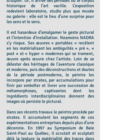
sculpter. Or, il arrive des périodes où le corpus
historique de l’art vacille. L’exposition
redevient laboratoire, studio plus que musée
ou galerie : elle est le lieu d’une surprise pour
les sens et le sens.
Il est hasardeux d’amalgamer le geste pictural
et l’intention d’installation. Neamoins NADRA
s’y risque. Ses œuvres « portables » recèlent
en les matérialisant les ambiguïtés « pré », «
post » et « hyper » modernes qui se trament,
œuvre après œuvre chez l'artiste. Loin de se
délester des héritages de l’aventure classique
et moderne, puis des déconstructions et doutes
de la période postmoderne, le peintre les
incorpore par strates, par accumulations pour
finir par emboîter et livrer une succession de
métamorphoses, captivantes dont les
ingrédients interdisciplinaires donnent des
images où persiste le pictural.
Dans ses récents travaux le peintre procède par
strates. Il accumulent les segments de ces
expérimentations entreprises depuis plus d’une
décennie. En 1997 au Symposium de Baie
Saint-Paul au Québec, il scrutait et sculptait
déjà la texture la matérialité des traces dans