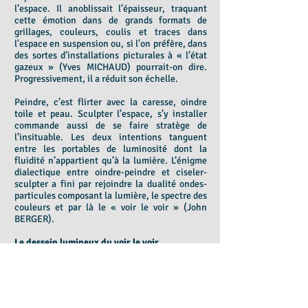
l’espace. Il anoblissait l’épaisseur, traquant
cette émotion dans de grands formats de
grillages, couleurs, coulis et traces dans
l'espace en suspension ou, si l'on préfère, dans
des sortes d’installations picturales à « l’état
gazeux » (Yves MICHAUD) pourrait-on dire.
Progressivement, il a réduit son échelle.
Peindre, c’est flirter avec la caresse, oindre
toile et peau. Sculpter l’espace, s’y installer
commande aussi de se faire stratège de
l’insituable. Les deux intentions tanguent
entre les portables de luminosité dont la
fluidité n’appartient qu’à la lumière. L’énigme
dialectique entre oindre-peindre et ciseler-
sculpter a fini par rejoindre la dualité ondes-
particules composant la lumière, le spectre des
couleurs et par là le « voir le voir » (John
BERGER).
Le dessein lumineux du voir le voir
Chaque portable campe des reflets irradiants.
Ce faisant, NADRA maintient la richesse de la
matière. Ainsi, des grillages retiennent papier
et couleurs pour ne laisser sortir vers les
regards que ce qui happe et attire : des reflets