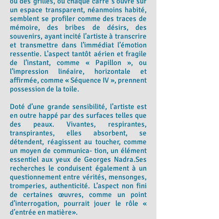
ou des grilles, où chaque carré s’ouvre sur
un espace transparent, néanmoins habité,
semblent se profiler comme des traces de
mémoire, des bribes de désirs, des
souvenirs, ayant incité l’artiste à transcrire
et transmettre dans l’immédiat l’émotion
ressentie. L’aspect tantôt aérien et fragile
de l’instant, comme « Papillon », ou
l’impression linéaire, horizontale et
affirmée, comme « Séquence IV », prennent
possession de la toile.
Doté d’une grande sensibilité, l’artiste est
en outre happé par des surfaces telles que
des peaux. Vivantes, respirantes,
transpirantes, elles absorbent, se
détendent, réagissent au toucher, comme
un moyen de communica- tion, un élément
essentiel aux yeux de Georges Nadra.Ses
recherches le conduisent également à un
questionnement entre vérités, mensonges,
tromperies, authenticité. L’aspect non fini
de certaines œuvres, comme un point
d’interrogation, pourrait jouer le rôle «
d’entrée en matière».