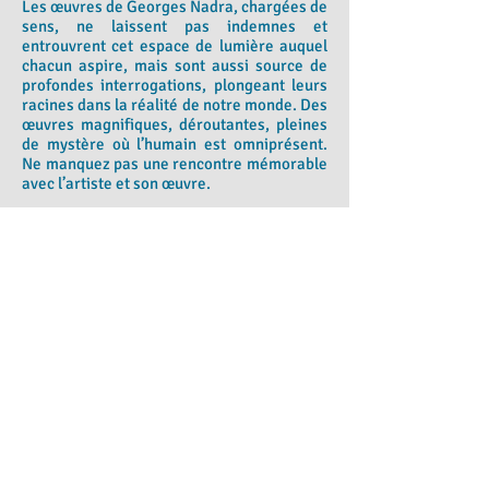
Les œuvres de Georges Nadra, chargées de
sens, ne laissent pas indemnes et
entrouvrent cet espace de lumière auquel
chacun aspire, mais sont aussi source de
profondes interrogations, plongeant leurs
racines dans la réalité de notre monde. Des
œuvres magnifiques, déroutantes, pleines
de mystère où l’humain est omniprésent.
Ne manquez pas une rencontre mémorable
avec l’artiste et son œuvre.
Biographie résumée de l'artiste
Georges Nadra, est de nationalité
française, est né en 1959, vit et travaille à
Paris depuis 1986. Il est diplômé de l’Ecole
Nationale Supérieure des Beaux-Arts de
Paris (E.N.S.B.A.) en 1989, après un
diplôme de l’Ecole des Beaux-Arts de
Beyrouth en 1984, et après avoir obtenu
une bourse d’un an à l’Ecole des Beaux-Arts
de Pérouse en 1979.L’œuvre de Georges
Nadra a été montrée dans une vingtaine
d’expositions personnelles et autant
d’expositions collectives, en France (dont