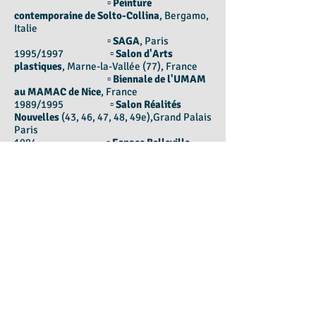
▫
Peinture
contemporaine de Solto-Collina
, Bergamo,
Italie
▫
SAGA
, Paris
1995/1997 ▫
Salon d'Arts
plastiques
, Marne-la-Vallée (77), France
▫
Biennale de l'UMAM
au MAMAC de Nice
, France
1989/1995 ▫
Salon Réalités
Nouvelles
(43, 46, 47, 48, 49e),Grand Palais
Paris
1994 ▫
Espace Belleville
,
Paris (catalogue N&B)
1992 ▫
Foire Internationale
de Peinture
, Musée du Château de Cagnes-
sur-Mer, Nice, France
▫
Musée d'Art Africain
et Océanien
, Paris
1991 ▫
Galerie Brigitte
Schéhadé
, Paris
1990 ▫
Cité Internationale
des Arts
, Paris
▫
Salon d'Art
contemporain de Rouen
, France
▫
Galerie Brigitte