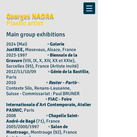
Georges NADRA
Plastic artist
Main group exhibitions
2024 (Mai)
▫
Galerie
JustBEE,
Masevaux, Alsace, France
2023-1997
▫
Biennale de la
Gravure
(VIII, IX, X, XIV, XX et XXIe),
Sarcelles (95), France (Artiste invité)
2012/11/10/09 ▫
Génie de la Bastille
,
Paris
2010 ▫
Rester - Partir
-
Con
texte Silo, Renans-Lau
sanne,
Suisse
-
Commissariat : Paul BRUNER
▫
FIAC - Foire
Internationale d'Art Contemporain, Atelier
PASNIC
, Paris
2008 ▫
Chapelle Saint-
André-de Bagé
(71), France
2005/2000/1997 ▫
Salon de
Montroug
e, Montrouge (92), France