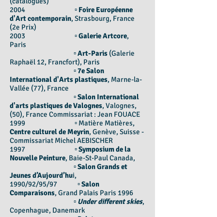
(catalogues)
2004
▫
Foire Européenne
d'Art contemporain
, Strasbourg, France
(2e Prix)
2003 ▫
Galerie Artcore
,
Paris
▫
Art-Paris
(Galerie
Raphaël 12, Francfort), Paris
▫
7e Salon
International d'Arts plastiques
, Marne-la-
Vallée (77), France
▫
Salon International
d'arts plastiques de Valognes
, Valognes,
(50), France Commissariat : Jean FOUACE
1999 ▫ Matière Matières,
Centre culturel de Meyrin
, Genève, Suisse -
Commissariat Michel AEBISCHER
1997 ▫
Symposium de la
Nouvelle Peinture
, Baie-St-Paul Canada,
▫
Salon Grands et
Jeunes d’Aujourd’hu
i,
1990/92/95/97 ▫
Salon
Comparaisons
, Grand Palais Paris 1996
▫
Under different skies
,
Copenhague, Danemark